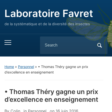
Laboratoire Favret
de la systématique et de la diversité des insectes
Search
Toggle
for:
mobile
menu
Home
»
Personnel
»
• Thomas Théry gagne un prix
d’excellence en enseignement
• Thomas Théry gagne un prix
d’excellence en enseignement
By
Colin
in
Personnel
on
16 juin 2016