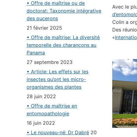
• Offre de maîtrise ou de
Avec le pl
doctorat: Taxonomie intégrative
d’entomol
des pucerons
Colin a or
21 février 2025
Des réunio
• Offre de maîtrise: La diversité
«
Internat
temporelle des charançons au
Panama
27 septembre 2023
• Article: Les effets sur les
insectes qu’ont les micro-
organismes des plantes
28 juin 2022
• Offre de maîtrise en
entomopathologie
16 juin 2022
• Le nouveau-né: Dr Dabré
20