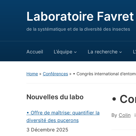
Laboratoire Favret
de la systématique et de la diversité des insectes
Accueil
L’équipe
La recherche
L
Home
»
Conférences
»
• Congrès international d’entom
• Co
Nouvelles du labo
• Offre de maîtrise: quantifier la
By
Colin
diversité des pucerons
3 Décembre 2025